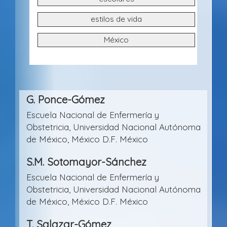
o
estilos de vida
México
Contenido
G. Ponce-Gómez
principal
Escuela Nacional de Enfermería y
del
Obstetricia, Universidad Nacional Autónoma
artículo
de México, México D.F. México
S.M. Sotomayor-Sánchez
Escuela Nacional de Enfermería y
Obstetricia, Universidad Nacional Autónoma
de México, México D.F. México
T. Salazar-Gómez