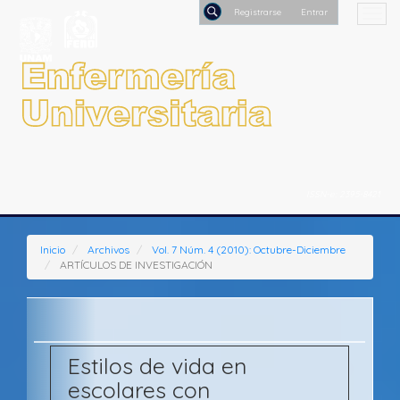
Salto
Togg
Registrars
rápido
navi
al
Buscar
contenido
de
la
página
Navegación
principal
Contenido
principal
ISSN-e: 2395-8421
Barra
lateral
Inicio
Archivos
Vol. 7 Núm. 4 (2010): Octubre-Diciembre
ARTÍCULOS DE INVESTIGACIÓN
Estilos de vida en
escolares con