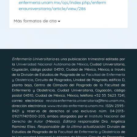
enfermeria.unam.mx/ojs/index.php/enferm
eriauniversitaria/article/view/286
Más formatos de cita
Enfermería Universitaria
es una publicación trimestral editada por
la
Universidad Nacional Autónoma de México
, Ciudad Universitaria,
Coyoacán, código postal 04510, Ciudad de México, México, a través
de la División de Estudios de Posgrado de su
Facultad de Enfermería
y Obstetricia
, Circuito de Posgrados, Unidad de Posgrado, edifi­cio D,
planta baja, Centro de Cómputo del Posgrado de la Facultad de
Enfermería y Obstetricia, Ciudad Universitaria, Coyoacán, código
postal 04510, Ciudad de México, México, teléfono +52 55 5623 7241,
correo electrónico
revista.enfermeria.universitaria@feno.unam.mx
,
dirección electrónica
www.revista-enfermeria.unam.mx
. ISSN 2395-
8421 y reserva de derechos al uso exclusivo núm. 04-2013-
092717401300-203, ambos otorgados por el
Instituto Nacional del
Derecho de Autor
(México).
Editora responsable:
Dra. Angélica
Ramírez Elías.
Responsable de la última actualización:
División de
Estudios de Posgrado de la
Facultad de Enfermería y Obstetricia
de
la
Universidad Nacional Autónoma de México
, Circuito de Posgrados,