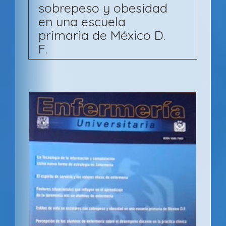
sobrepeso y obesidad
en una escuela
primaria de México D.
F.
B
a
r
r
a
l
a
t