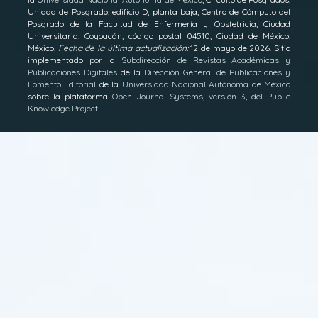
Unidad de Posgrado, edifi­cio D, planta baja, Centro de Cómputo del
Posgrado de la Facultad de Enfermería y Obstetricia, Ciudad
Universitaria, Coyoacán, código postal 04510, Ciudad de México,
México.
Fecha de la última actualización:
12 de mayo de 2026. Sitio
implementado por la
Subdirección de Revistas Académicas y
Publicaciones Digitales
de la
Dirección General de Publicaciones y
Fomento Editorial
de la
Universidad Nacional Autónoma de México
sobre la plataforma
Open Journal Systems, versión 3, del Public
Knowledge Project
.