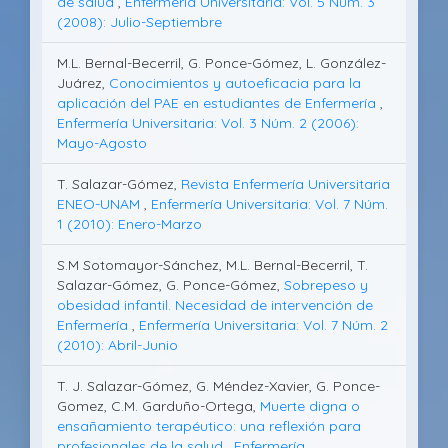
de salud
,
Enfermería Universitaria: Vol. 5 Núm. 3
(2008): Julio-Septiembre
M.L. Bernal-Becerril, G. Ponce-Gómez, L. González-
Juárez,
Conocimientos y autoeficacia para la
aplicación del PAE en estudiantes de Enfermería
,
Enfermería Universitaria: Vol. 3 Núm. 2 (2006):
Mayo-Agosto
T. Salazar-Gómez,
Revista Enfermería Universitaria
ENEO-UNAM
,
Enfermería Universitaria: Vol. 7 Núm.
1 (2010): Enero-Marzo
S.M Sotomayor-Sánchez, M.L. Bernal-Becerril, T.
Salazar-Gómez, G. Ponce-Gómez,
Sobrepeso y
obesidad infantil. Necesidad de intervención de
Enfermería
,
Enfermería Universitaria: Vol. 7 Núm. 2
(2010): Abril-Junio
T. J. Salazar-Gómez, G. Méndez-Xavier, G. Ponce-
Gomez, C.M. Garduño-Ortega,
Muerte digna o
ensañamiento terapéutico: una reflexión para
profesionales de la salud
,
Enfermería