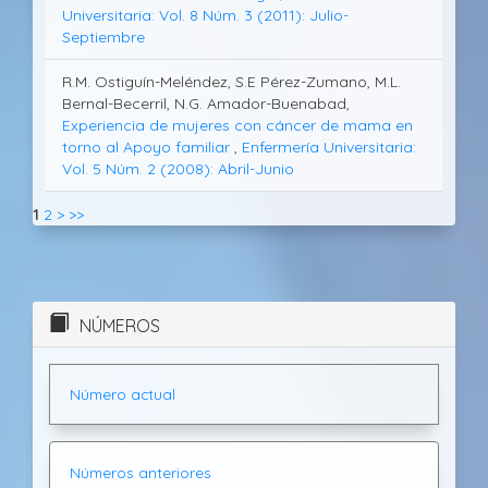
Universitaria: Vol. 8 Núm. 3 (2011): Julio-
Septiembre
R.M. Ostiguín-Meléndez, S.E Pérez-Zumano, M.L.
Bernal-Becerril, N.G. Amador-Buenabad,
Experiencia de mujeres con cáncer de mama en
torno al Apoyo familiar
,
Enfermería Universitaria:
Vol. 5 Núm. 2 (2008): Abril-Junio
1
2
>
>>
NÚMEROS
Número actual
Números anteriores