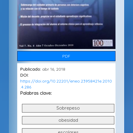
e
r
a
l
d
e
PDF
l
Publicado:
abr 16, 2018
a
DOI:
r
https://doi.org/10.22201/eneo.23958421e.2010
.4.286
t
Palabras clave:
í
Sobrepeso
c
u
obesidad
l
escolares