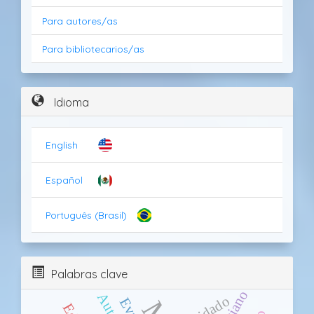
Para autores/as
Para bibliotecarios/as
Idioma
English
Español
Português (Brasil)
Palabras clave
anciano
Cuidado