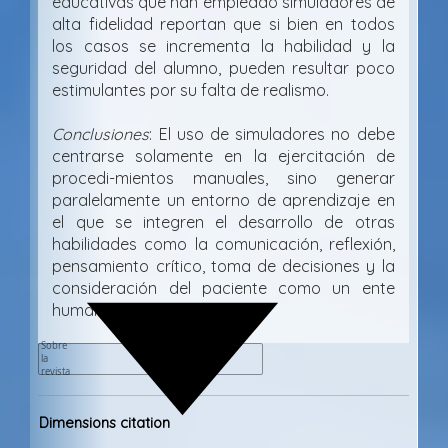
educativas que han empleado simuladores de
alta fidelidad reportan que si bien en todos
los casos se incrementa la habilidad y la
seguridad del alumno, pueden resultar poco
estimulantes por su falta de realismo.
Conclusiones
: El uso de simuladores no debe
centrarse solamente en la ejercitación de
procedi-mientos manuales, sino generar
paralelamente un entorno de aprendizaje en
el que se integren el desarrollo de otras
habilidades como la comunicación, reflexión,
pensamiento crítico, toma de decisiones y la
consideración del paciente como un ente
humano complejo.
Sobre
la
revista
Detalles
Dimensions citation
del