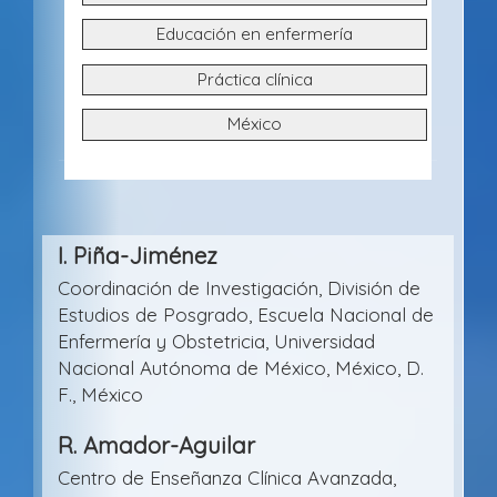
l
Educación en enfermería
o
Práctica clínica
México
Contenido
I. Piña-Jiménez
principal
Coordinación de Investigación, División de
del
Estudios de Posgrado, Escuela Nacional de
artículo
Enfermería y Obstetricia, Universidad
Nacional Autónoma de México, México, D.
F., México
R. Amador-Aguilar
Centro de Enseñanza Clínica Avanzada,