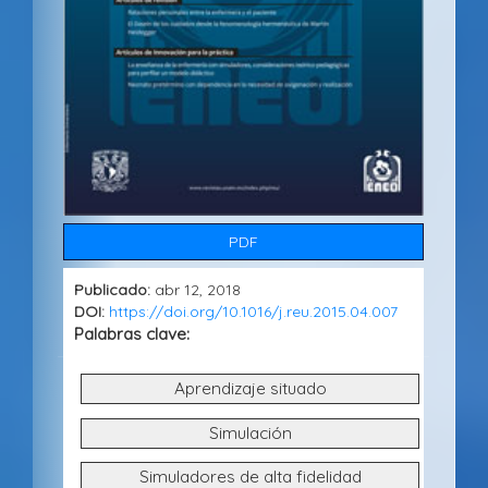
t
e
r
a
l
d
e
PDF
l
a
Publicado:
abr 12, 2018
DOI:
https://doi.org/10.1016/j.reu.2015.04.007
r
Palabras clave:
t
Aprendizaje situado
í
c
Simulación
u
Simuladores de alta fidelidad