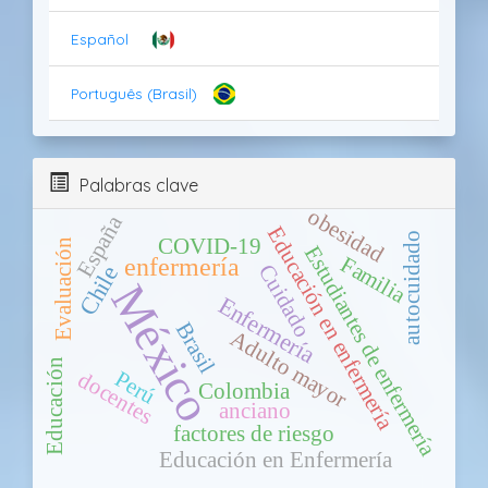
Español
Português (Brasil)
Palabras clave
obesidad
España
Educación en enfermería
autocuidado
COVID-19
Evaluación
Estudiantes de enfermería
Familia
enfermería
Cuidado
Chile
México
Enfermería
Brasil
Adulto mayor
Educación
Perú
docentes
Colombia
anciano
factores de riesgo
Educación en Enfermería