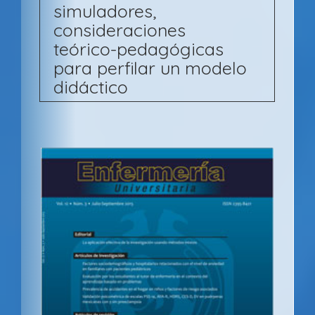
simuladores,
consideraciones
teórico-pedagógicas
para perfilar un modelo
didáctico
B
a
r
r
a
l
a