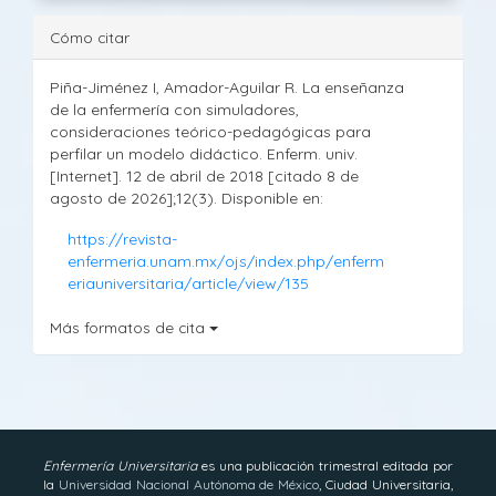
Cómo citar
Piña-Jiménez I, Amador-Aguilar R. La enseñanza
de la enfermería con simuladores,
consideraciones teórico-pedagógicas para
perfilar un modelo didáctico. Enferm. univ.
[Internet]. 12 de abril de 2018 [citado 8 de
agosto de 2026];12(3). Disponible en:
https://revista-
enfermeria.unam.mx/ojs/index.php/enferm
eriauniversitaria/article/view/135
Más formatos de cita
Enfermería Universitaria
es una publicación trimestral editada por
la
Universidad Nacional Autónoma de México
, Ciudad Universitaria,