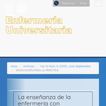
Salto
Togg
Registrars
rápido
navi
al
Buscar
contenido
de
la
página
Navegación
principal
Contenido
principal
ISSN-e: 2395-8421
Barra
lateral
Inicio
Archivos
Vol. 12 Núm. 3 (2015): Julio-Septiembre
INNOVACIÓN PARA LA PRÁCTICA
La enseñanza de la
enfermería con