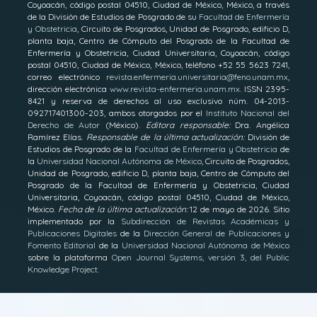
Coyoacán, código postal 04510, Ciudad de México, México, a través
de la División de Estudios de Posgrado de su
Facultad de Enfermería
y Obstetricia
, Circuito de Posgrados, Unidad de Posgrado, edifi­cio D,
planta baja, Centro de Cómputo del Posgrado de la Facultad de
Enfermería y Obstetricia, Ciudad Universitaria, Coyoacán, código
postal 04510, Ciudad de México, México, teléfono +52 55 5623 7241,
correo electrónico
revista.enfermeria.universitaria@feno.unam.mx
,
dirección electrónica
www.revista-enfermeria.unam.mx
. ISSN 2395-
8421 y reserva de derechos al uso exclusivo núm. 04-2013-
092717401300-203, ambos otorgados por el
Instituto Nacional del
Derecho de Autor
(México).
Editora responsable:
Dra. Angélica
Ramírez Elías.
Responsable de la última actualización:
División de
Estudios de Posgrado de la
Facultad de Enfermería y Obstetricia
de
la
Universidad Nacional Autónoma de México
, Circuito de Posgrados,
Unidad de Posgrado, edifi­cio D, planta baja, Centro de Cómputo del
Posgrado de la Facultad de Enfermería y Obstetricia, Ciudad
Universitaria, Coyoacán, código postal 04510, Ciudad de México,
México.
Fecha de la última actualización:
12 de mayo de 2026. Sitio
implementado por la
Subdirección de Revistas Académicas y
Publicaciones Digitales
de la
Dirección General de Publicaciones y
Fomento Editorial
de la
Universidad Nacional Autónoma de México
sobre la plataforma
Open Journal Systems, versión 3, del Public
Knowledge Project
.